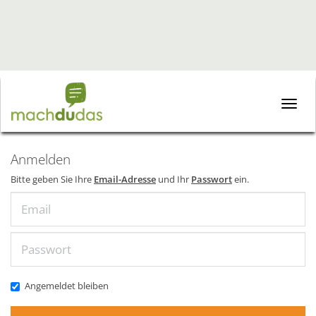
Toggle
naviga
Anmelden
Bitte geben Sie Ihre
Email-Adresse
und Ihr
Passwort
ein.
Email
Passwort
Angemeldet bleiben