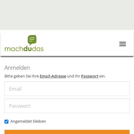
Toggle
naviga
Anmelden
Bitte geben Sie Ihre
Email-Adresse
und Ihr
Passwort
ein.
Email
Passwort
Angemeldet bleiben