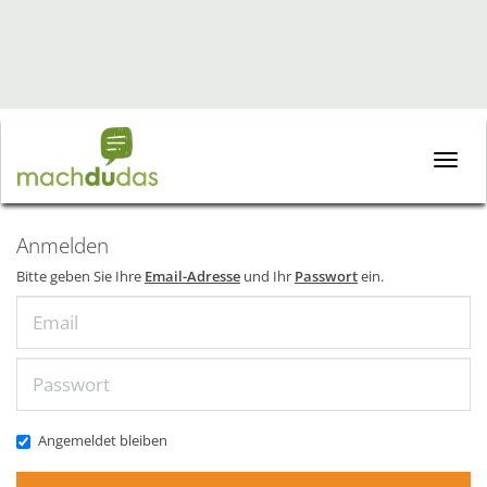
Toggle
naviga
Anmelden
Bitte geben Sie Ihre
Email-Adresse
und Ihr
Passwort
ein.
Email
Passwort
Angemeldet bleiben