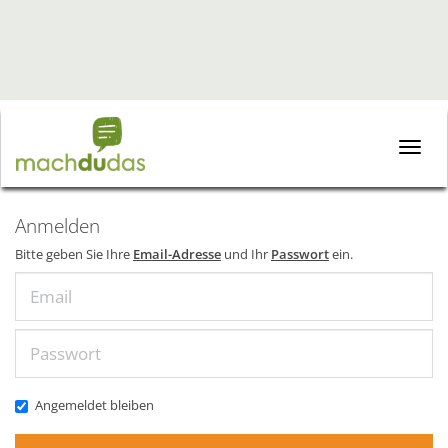
Toggle
naviga
Anmelden
Bitte geben Sie Ihre
Email-Adresse
und Ihr
Passwort
ein.
Email
Passwort
Angemeldet bleiben