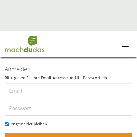
Toggle
naviga
Anmelden
Bitte geben Sie Ihre
Email-Adresse
und Ihr
Passwort
ein.
Email
Passwort
Angemeldet bleiben