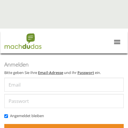
Toggle
naviga
Anmelden
Bitte geben Sie Ihre
Email-Adresse
und Ihr
Passwort
ein.
Email
Passwort
Angemeldet bleiben