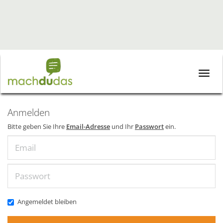
Toggle
naviga
Anmelden
Bitte geben Sie Ihre
Email-Adresse
und Ihr
Passwort
ein.
Email
Passwort
Angemeldet bleiben