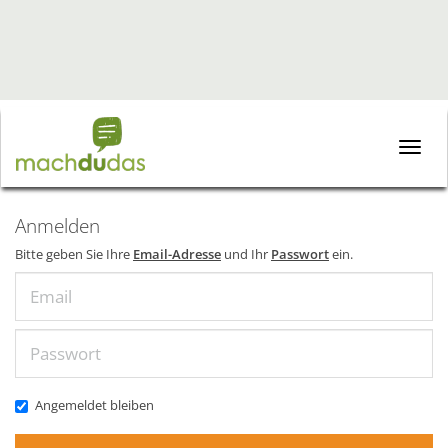
Toggle
naviga
Anmelden
Bitte geben Sie Ihre
Email-Adresse
und Ihr
Passwort
ein.
Email
Passwort
Angemeldet bleiben