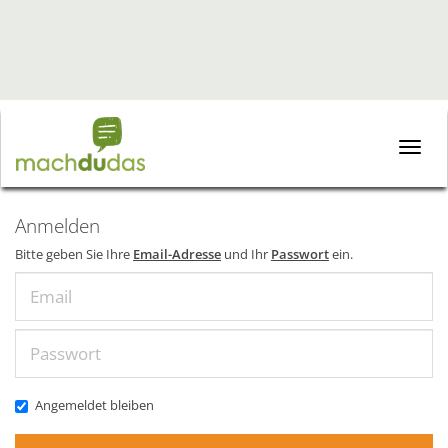
Toggle
naviga
Anmelden
Bitte geben Sie Ihre
Email-Adresse
und Ihr
Passwort
ein.
Email
Passwort
Angemeldet bleiben