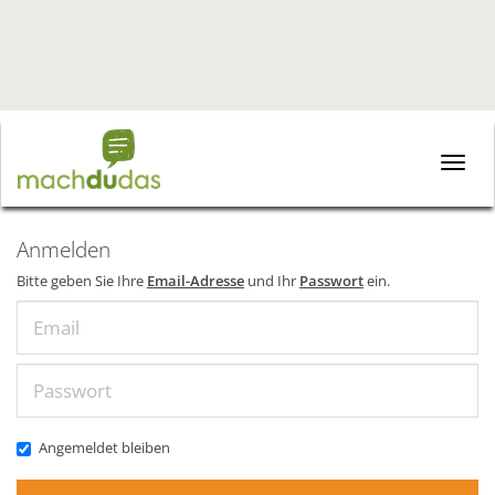
Toggle
naviga
Anmelden
Bitte geben Sie Ihre
Email-Adresse
und Ihr
Passwort
ein.
Email
Passwort
Angemeldet bleiben