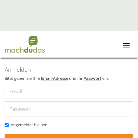
Toggle
naviga
Anmelden
Bitte geben Sie Ihre
Email-Adresse
und Ihr
Passwort
ein.
Email
Passwort
Angemeldet bleiben