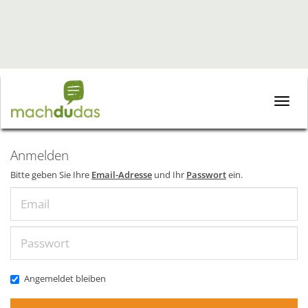
Toggle
naviga
Anmelden
Bitte geben Sie Ihre
Email-Adresse
und Ihr
Passwort
ein.
Email
Passwort
Angemeldet bleiben