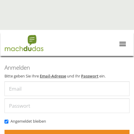
Toggle
naviga
Anmelden
Bitte geben Sie Ihre
Email-Adresse
und Ihr
Passwort
ein.
Email
Passwort
Angemeldet bleiben