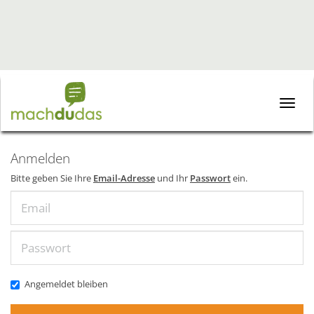
Toggle
naviga
Anmelden
Bitte geben Sie Ihre
Email-Adresse
und Ihr
Passwort
ein.
Email
Passwort
Angemeldet bleiben