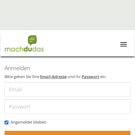
Toggle
naviga
Anmelden
Bitte geben Sie Ihre
Email-Adresse
und Ihr
Passwort
ein.
Email
Passwort
Angemeldet bleiben