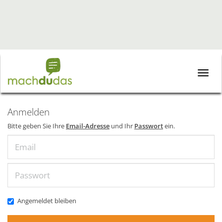
Toggle
naviga
Anmelden
Bitte geben Sie Ihre
Email-Adresse
und Ihr
Passwort
ein.
Email
Passwort
Angemeldet bleiben