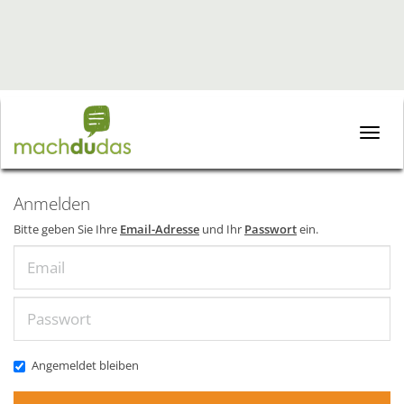
Toggle
naviga
Anmelden
Bitte geben Sie Ihre
Email-Adresse
und Ihr
Passwort
ein.
Email
Passwort
Angemeldet bleiben