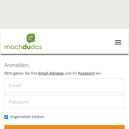
Toggle
naviga
Anmelden
Bitte geben Sie Ihre
Email-Adresse
und Ihr
Passwort
ein.
Email
Passwort
Angemeldet bleiben