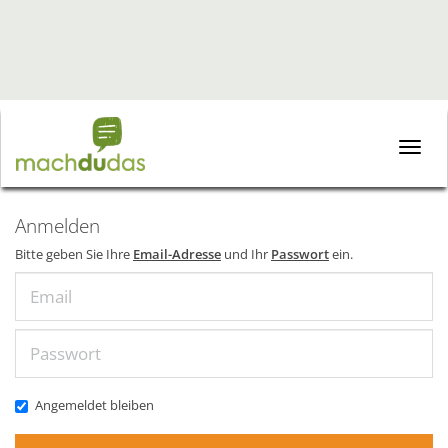
Toggle
naviga
Anmelden
Bitte geben Sie Ihre
Email-Adresse
und Ihr
Passwort
ein.
Email
Passwort
Angemeldet bleiben