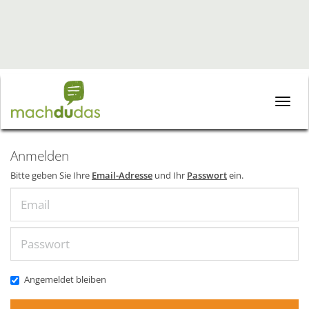
Toggle
naviga
Anmelden
Bitte geben Sie Ihre
Email-Adresse
und Ihr
Passwort
ein.
Email
Passwort
Angemeldet bleiben