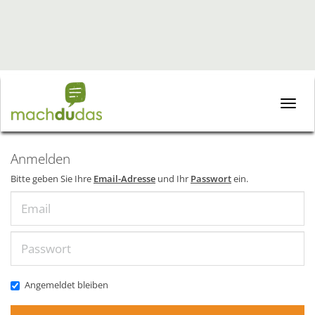
Toggle
naviga
Anmelden
Bitte geben Sie Ihre
Email-Adresse
und Ihr
Passwort
ein.
Email
Passwort
Angemeldet bleiben