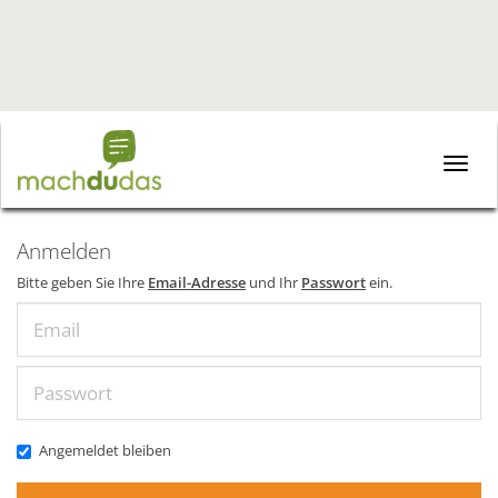
Toggle
naviga
Anmelden
Bitte geben Sie Ihre
Email-Adresse
und Ihr
Passwort
ein.
Email
Passwort
Angemeldet bleiben