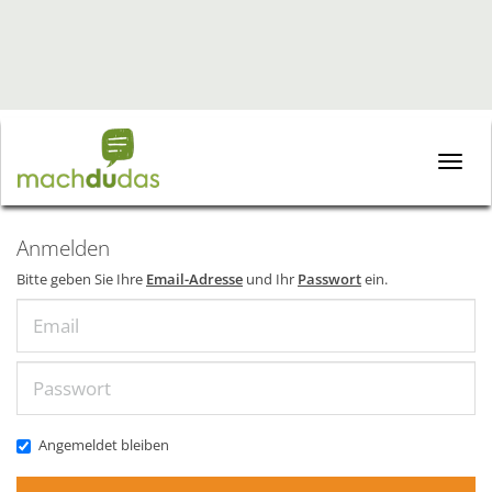
Toggle
naviga
Anmelden
Bitte geben Sie Ihre
Email-Adresse
und Ihr
Passwort
ein.
Email
Passwort
Angemeldet bleiben