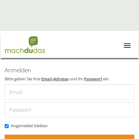
Toggle
naviga
Anmelden
Bitte geben Sie Ihre
Email-Adresse
und Ihr
Passwort
ein.
Email
Passwort
Angemeldet bleiben