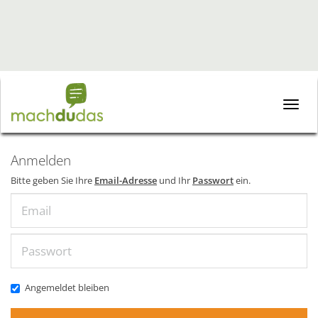
Toggle
naviga
Anmelden
Bitte geben Sie Ihre
Email-Adresse
und Ihr
Passwort
ein.
Email
Passwort
Angemeldet bleiben