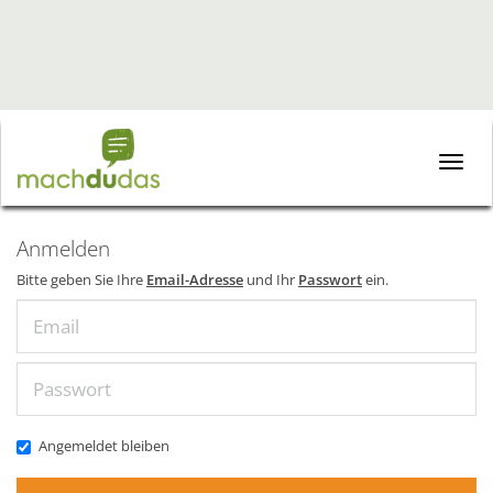
Toggle
naviga
Anmelden
Bitte geben Sie Ihre
Email-Adresse
und Ihr
Passwort
ein.
Email
Passwort
Angemeldet bleiben