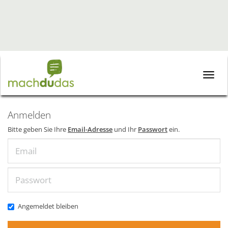
Toggle
naviga
Anmelden
Bitte geben Sie Ihre
Email-Adresse
und Ihr
Passwort
ein.
Email
Passwort
Angemeldet bleiben