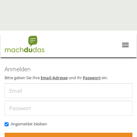
Toggle
naviga
Anmelden
Bitte geben Sie Ihre
Email-Adresse
und Ihr
Passwort
ein.
Email
Passwort
Angemeldet bleiben