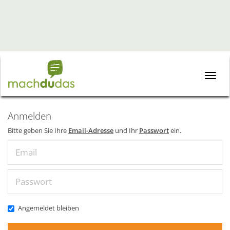
Toggle
naviga
Anmelden
Bitte geben Sie Ihre
Email-Adresse
und Ihr
Passwort
ein.
Email
Passwort
Angemeldet bleiben