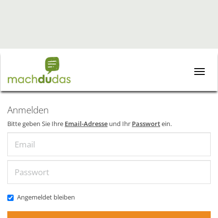
Toggle
naviga
Anmelden
Bitte geben Sie Ihre
Email-Adresse
und Ihr
Passwort
ein.
Email
Passwort
Angemeldet bleiben