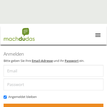
Toggle
naviga
Anmelden
Bitte geben Sie Ihre
Email-Adresse
und Ihr
Passwort
ein.
Email
Passwort
Angemeldet bleiben