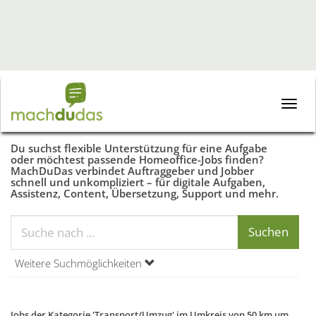
Toggle
naviga
Du suchst flexible Unterstützung für eine Aufgabe
oder möchtest passende Homeoffice-Jobs finden?
MachDuDas verbindet Auftraggeber und Jobber
schnell und unkompliziert – für digitale Aufgaben,
Assistenz, Content, Übersetzung, Support und mehr.
Weitere Suchmöglichkeiten
Jobs der Kategorie 'Transport/Umzug' im Umkreis von 50 km um