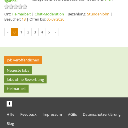
sgabriel
Ort:
Heimarbeit
|
Chat-Moderation
| Bezahlung:
Stundenlohn
|
Besucher:
13
| Offen bis:
05.09.2026
«
0
1
2
3
4
5
»
Job veröffentlichen
Neueste Jobs
Jobs ohne Bewerbung
Heimarbeit
Hilfe
Feedback
Impressum
AGBs
Datenschutzerklärung
Blog