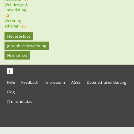
Webdesign &
Entwicklung
(2)
Werbung
schalten
(3)
Neueste Jobs
Jobs ohne Bewerbung
Heimarbeit
Hilfe
Feedback
Impressum
AGBs
Datenschutzerklärung
Blog
© machdudas