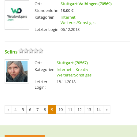
Ort:
Stuttgart Vaihingen (70569)
Stundenlohn:
18,00 €
Kategorien:
Internet
Weiteres/Sonstiges
Letzter Login:
06.12.2018
Selins
Ort:
Stuttgart (70567)
Kategorien:
Internet
Kreativ
Weiteres/Sonstiges
Letzter
18.11.2018
Login:
«
4
5
6
7
8
9
10
11
12
13
14
»