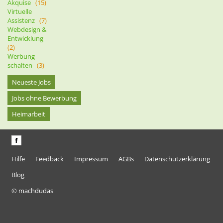
Akquise
(15)
Virtuelle
Assistenz
(7)
Webdesign &
Entwicklung
(2)
Werbung
schalten
(3)
Neueste Jobs
Jobs ohne Bewerbung
Heimarbeit
Hilfe
Feedback
Impressum
AGBs
Datenschutzerklärung
Blog
© machdudas