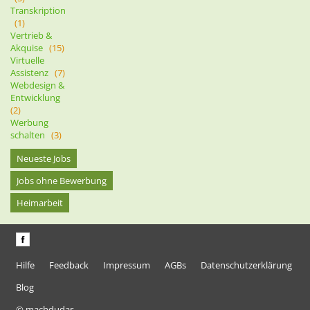
Transkription
(1)
Vertrieb &
Akquise
(15)
Virtuelle
Assistenz
(7)
Webdesign &
Entwicklung
(2)
Werbung
schalten
(3)
Neueste Jobs
Jobs ohne Bewerbung
Heimarbeit
Hilfe
Feedback
Impressum
AGBs
Datenschutzerklärung
Blog
© machdudas