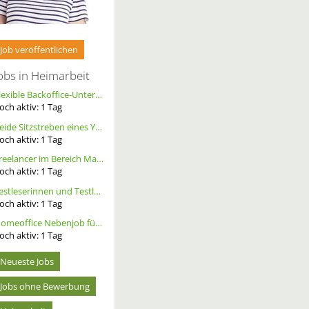
Job veröffentlichen
obs in Heimarbeit
Flexible Backoffice-Unterstützung im Homeoffice (m/w/d)
och aktiv:
1
Tag
Beide Sitzstreben eines YT Capra cf pro race ersetzen, Größe S, Carbon, Schwarz
och aktiv:
1
Tag
Freelancer im Bereich Marketing
och aktiv:
1
Tag
Testleserinnen und Testleser für neues Buch gesucht
och aktiv:
1
Tag
Homeoffice Nebenjob für Datenerfassung & Terminmanagement – 100 % Remote als Freelancer m/w/d
och aktiv:
1
Tag
Neueste Jobs
Jobs ohne Bewerbung