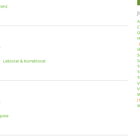
stenz
J
A
C
G
H
)
I
S
S
Lektorat & Korrektorat
T
T
T
V
V
W
(
)
W
quise