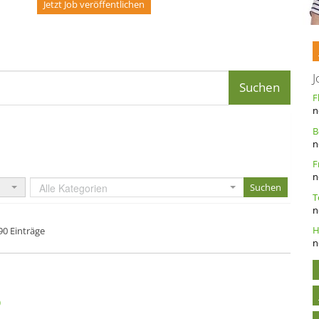
Jetzt Job veröffentlichen
J
n
n
n
Alle Kategorien
n
90 Einträge
n
)