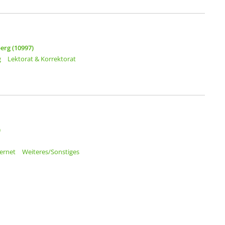
erg (10997)
g
Lektorat & Korrektorat
)
ternet
Weiteres/Sonstiges