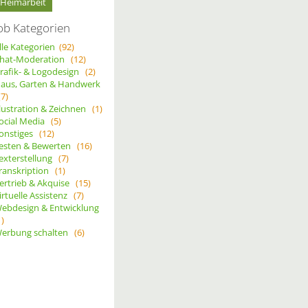
Heimarbeit
ob Kategorien
lle Kategorien
(92)
hat-Moderation
(12)
rafik- & Logodesign
(2)
aus, Garten & Handwerk
(7)
llustration & Zeichnen
(1)
ocial Media
(5)
onstiges
(12)
esten & Bewerten
(16)
exterstellung
(7)
ranskription
(1)
ertrieb & Akquise
(15)
irtuelle Assistenz
(7)
ebdesign & Entwicklung
1)
erbung schalten
(6)