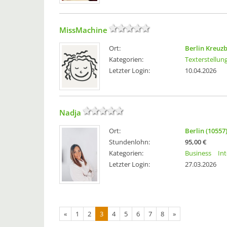
MissMachine
Ort:
Berlin Kreuzb
Kategorien:
Texterstellun
Letzter Login:
10.04.2026
Nadja
Ort:
Berlin (10557
Stundenlohn:
95,00 €
Kategorien:
Business
In
Letzter Login:
27.03.2026
«
1
2
3
4
5
6
7
8
»