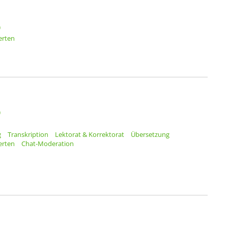
)
erten
)
g
Transkription
Lektorat & Korrektorat
Übersetzung
erten
Chat-Moderation