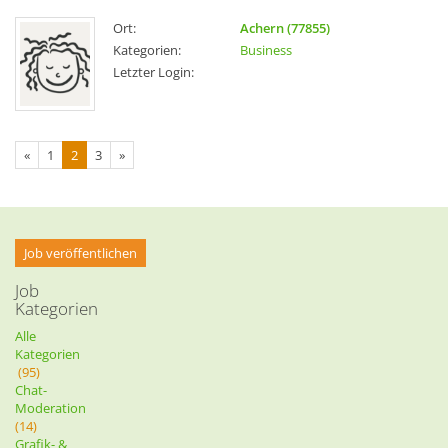
Ort:
Achern (77855)
Kategorien:
Business
Letzter Login:
«
1
2
3
»
Job veröffentlichen
Job
Kategorien
Alle
Kategorien
(95)
Chat-
Moderation
(14)
Grafik- &