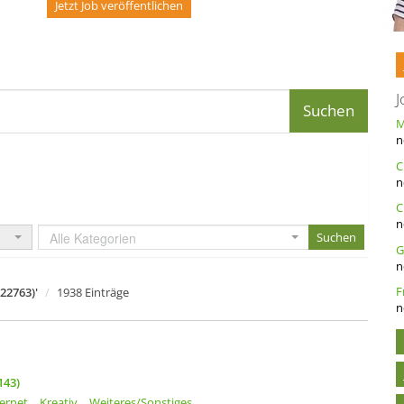
Jetzt Job veröffentlichen
J
n
n
C
n
Alle Kategorien
n
22763)'
1938 Einträge
n
143)
ternet
Kreativ
Weiteres/Sonstiges