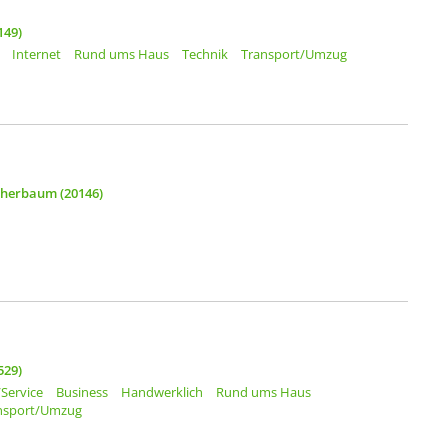
149)
Internet
Rund ums Haus
Technik
Transport/Umzug
herbaum (20146)
529)
Service
Business
Handwerklich
Rund ums Haus
nsport/Umzug