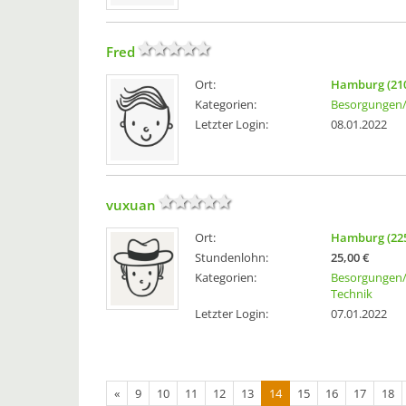
Fred
Ort:
Hamburg (21
Kategorien:
Besorgungen/
Letzter Login:
08.01.2022
vuxuan
Ort:
Hamburg (22
Stundenlohn:
25,00 €
Kategorien:
Besorgungen/
Technik
Letzter Login:
07.01.2022
«
9
10
11
12
13
14
15
16
17
18