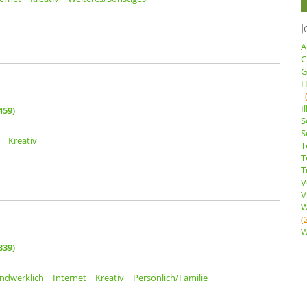
J
A
C
G
H
I
459)
S
S
Kreativ
T
T
T
V
V
W
(
W
339)
ndwerklich
Internet
Kreativ
Persönlich/Familie