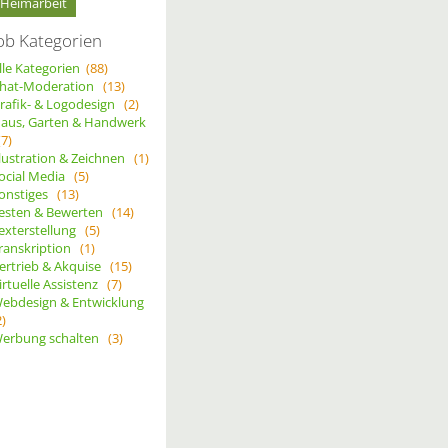
Heimarbeit
ob Kategorien
lle Kategorien
(88)
hat-Moderation
(13)
rafik- & Logodesign
(2)
aus, Garten & Handwerk
(7)
llustration & Zeichnen
(1)
ocial Media
(5)
onstiges
(13)
esten & Bewerten
(14)
exterstellung
(5)
ranskription
(1)
ertrieb & Akquise
(15)
irtuelle Assistenz
(7)
ebdesign & Entwicklung
2)
erbung schalten
(3)