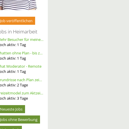
Job veröffentlichen
obs in Heimarbeit
Mehr Besucher für meine Homepage. Alternative Werbung.
och aktiv:
1
Tag
Chatten ohne Plan - bis zu 20 Ct. pro Out – ortsunabhängig - wöchentliche Auszahlung
och aktiv:
1
Tag
hat Moderator - Remote
och aktiv:
1
Tag
Grundrisse nach Plan zeichnen
och aktiv:
2
Tage
Freizeitmodel zum Aktzeichnen/- Fotografie gesucht, tfp
och aktiv:
3
Tage
Neueste Jobs
Jobs ohne Bewerbung