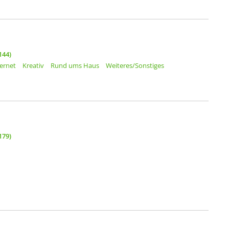
144)
ternet
Kreativ
Rund ums Haus
Weiteres/Sonstiges
179)