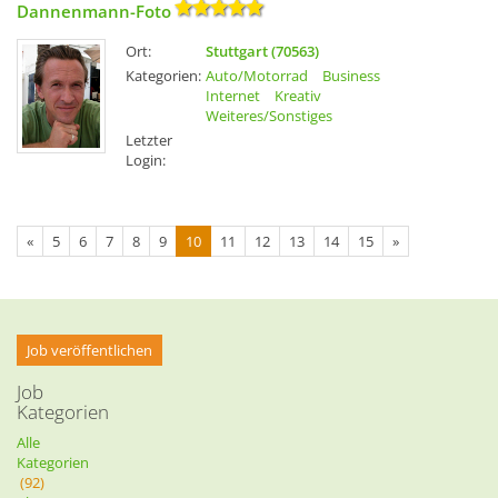
Dannenmann-Foto
Ort:
Stuttgart (70563)
Kategorien:
Auto/Motorrad
Business
Internet
Kreativ
Weiteres/Sonstiges
Letzter
Login:
«
5
6
7
8
9
10
11
12
13
14
15
»
Job veröffentlichen
Job
Kategorien
Alle
Kategorien
(92)