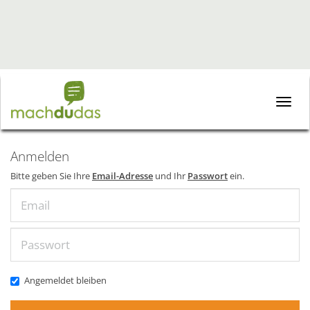
Toggle
naviga
Anmelden
Bitte geben Sie Ihre
Email-Adresse
und Ihr
Passwort
ein.
Email
Passwort
Angemeldet bleiben