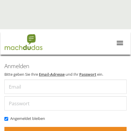
Toggle
naviga
Anmelden
Bitte geben Sie Ihre
Email-Adresse
und Ihr
Passwort
ein.
Email
Passwort
Angemeldet bleiben