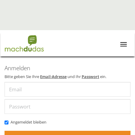
Toggle
naviga
Anmelden
Bitte geben Sie Ihre
Email-Adresse
und Ihr
Passwort
ein.
Email
Passwort
Angemeldet bleiben