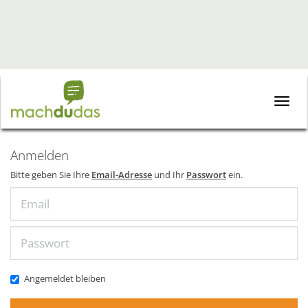
Toggle
naviga
Anmelden
Bitte geben Sie Ihre
Email-Adresse
und Ihr
Passwort
ein.
Email
Passwort
Angemeldet bleiben