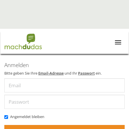
Toggle
naviga
Anmelden
Bitte geben Sie Ihre
Email-Adresse
und Ihr
Passwort
ein.
Email
Passwort
Angemeldet bleiben