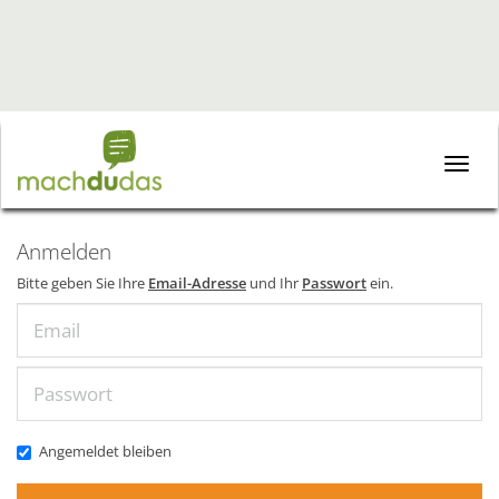
Toggle
naviga
Anmelden
Bitte geben Sie Ihre
Email-Adresse
und Ihr
Passwort
ein.
Email
Passwort
Angemeldet bleiben