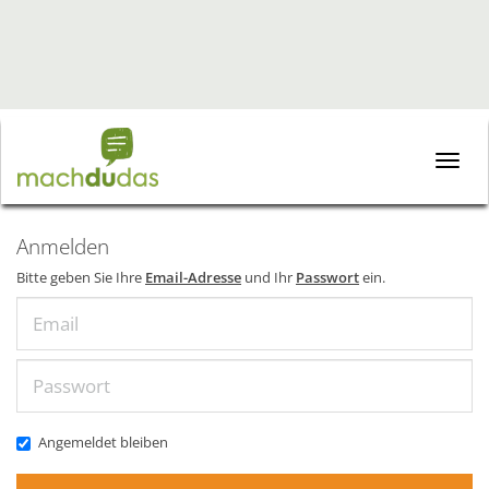
Toggle
naviga
Anmelden
Bitte geben Sie Ihre
Email-Adresse
und Ihr
Passwort
ein.
Email
Passwort
Angemeldet bleiben