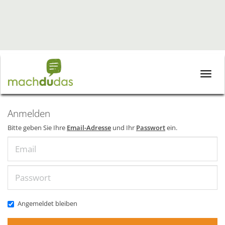
Toggle
naviga
Anmelden
Bitte geben Sie Ihre
Email-Adresse
und Ihr
Passwort
ein.
Email
Passwort
Angemeldet bleiben