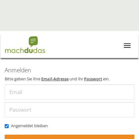
Toggle
naviga
Anmelden
Bitte geben Sie Ihre
Email-Adresse
und Ihr
Passwort
ein.
Email
Passwort
Angemeldet bleiben