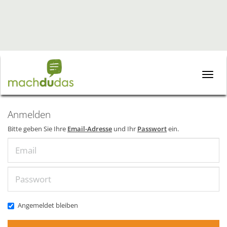
Toggle
naviga
Anmelden
Bitte geben Sie Ihre
Email-Adresse
und Ihr
Passwort
ein.
Email
Passwort
Angemeldet bleiben